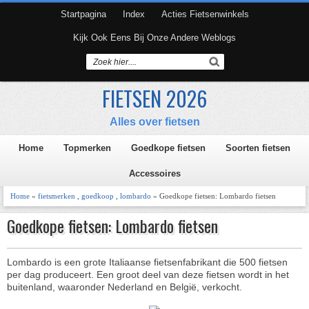
Startpagina
Index
Acties Fietsenwinkels
Kijk Ook Eens Bij Onze Andere Weblogs
FIETSEN 2026
Alles over fietsen
Home
Topmerken
Goedkope fietsen
Soorten fietsen
Accessoires
Home
»
fietsmerken
,
goedkoop
,
lombardo
» Goedkope fietsen: Lombardo fietsen
Goedkope fietsen: Lombardo fietsen
Lombardo is een grote Italiaanse fietsenfabrikant die 500 fietsen
per dag produceert. Een groot deel van deze fietsen wordt in het
buitenland, waaronder Nederland en België, verkocht.