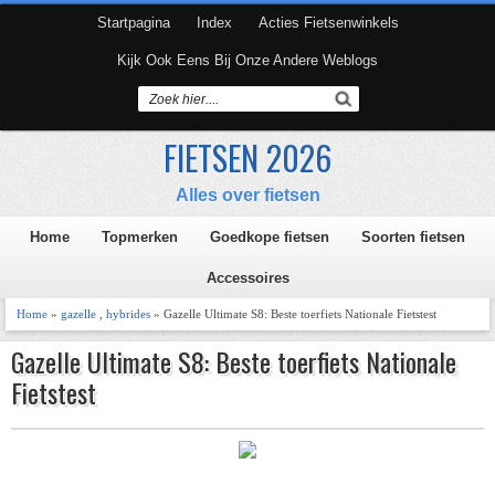
Startpagina
Index
Acties Fietsenwinkels
Kijk Ook Eens Bij Onze Andere Weblogs
FIETSEN 2026
Alles over fietsen
Home
Topmerken
Goedkope fietsen
Soorten fietsen
Accessoires
Home
»
gazelle
,
hybrides
» Gazelle Ultimate S8: Beste toerfiets Nationale Fietstest
Gazelle Ultimate S8: Beste toerfiets Nationale
Fietstest