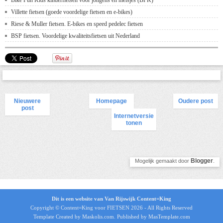
Bike Fun Kids kinderfietsen voor jongens en meisjes (BFK)
Villette fietsen (goede voordelige fietsen en e-bikes)
Riese & Muller fietsen. E-bikes en speed pedelec fietsen
BSP fietsen. Voordelige kwaliteitsfietsen uit Nederland
Nieuwere
Homepage
Oudere post
post
Internetversie
tonen
Blogger
Mogelijk gemaakt door
.
Dit is een website van Van Rijswijk Content=King
Copyright © Content=King voor
FIETSEN 2026
- All Rights Reserved
Template Created by Maskolis.com. Published by MasTemplate.com