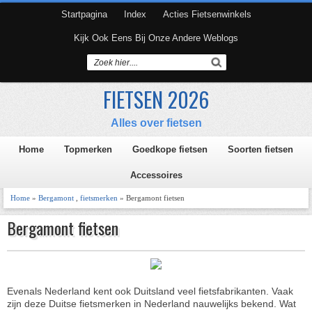
Startpagina
Index
Acties Fietsenwinkels
Kijk Ook Eens Bij Onze Andere Weblogs
FIETSEN 2026
Alles over fietsen
Home
Topmerken
Goedkope fietsen
Soorten fietsen
Accessoires
Home
»
Bergamont
,
fietsmerken
» Bergamont fietsen
Bergamont fietsen
Evenals Nederland kent ook Duitsland veel fietsfabrikanten. Vaak
zijn deze Duitse fietsmerken in Nederland nauwelijks bekend. Wat