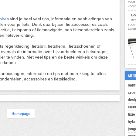
maar 
voorde
Goe
oires
vind je heel veel tips, informatie en aanbiedingen van
Ben
en voor je fiets. Denk daarbij aan fietsaccessoires zoals
zoon 
Laten
erzitje, fietspomp of fietsnavigatie, aan fietsonderdelen zoals
n fietsverlichting.
ts regenkleding, fietsbril, fietshelm, fietsschoenen of
 evenals de informatie over bijvoorbeeld een fietsdrager,
n hier te vinden. Met veel tips en de beste winkels om deze
te kopen.
nbiedingen, informatie en tips met betrekking tot alles
ARTI
le onderdelen, accessoires en fietskleding.
bakf
cros
desi
elek
Homepage
fixie
hybr
jong