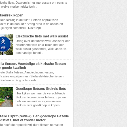
rische fiets. Daarom is het interessant om eens te
n welke merken elektrisch...
etsenrek kopen
tsen slordig in de tuin? Fietsen onpraktisch
ezet in de schuur? Breng orde in de chaos en
 je eigen fietsenrek. Deze zijn ...
Elektrische fiets met walk assist
Uitleg over de functie walk assist bij een
elektrische fiets en e-bikes met een
walk assist gashendel, Walk assist is
een handige functi...
lla fietsen. Voordelige elektrische fietsen
n goede kwaliteit
ste Stella fietsen. Aanbiedingen, testen,
ficaties en prijzen van Stella elektrische fietsen.
 Fietsen is de grootste e-b...
Goedkope fietsen: Stokvis fiets
Hier kijken we naar de verschillende
Stokvis fietsen die er te koop zijn, en
hebben we aanbiedingen om een
Stokvis fiets goedkoop te kopen. ...
zelle Esprit (review). Een goedkope Gazelle
adsfiets, met of zonder motor
le heeft de reputatie vrij dure fietsen te maken