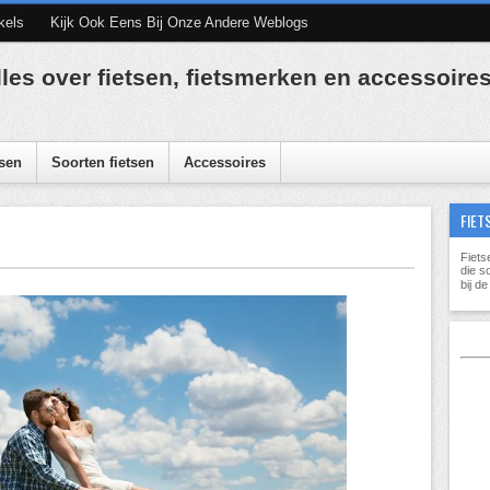
kels
Kijk Ook Eens Bij Onze Andere Weblogs
lles over fietsen, fietsmerken en accessoire
sen
Soorten fietsen
Accessoires
FIET
Fiets
die s
bij d