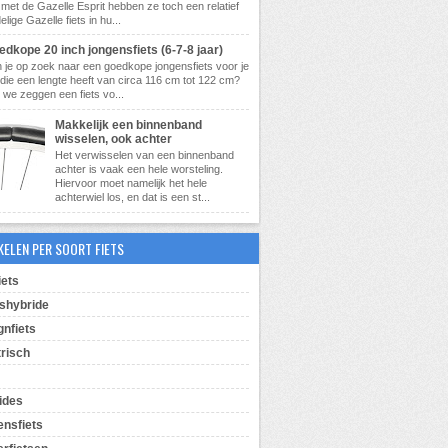
met de Gazelle Esprit hebben ze toch een relatief
lige Gazelle fiets in hu...
dkope 20 inch jongensfiets (6-7-8 jaar)
 je op zoek naar een goedkope jongensfiets voor je
die een lengte heeft van circa 116 cm tot 122 cm?
 we zeggen een fiets vo...
Makkelijk een binnenband
wisselen, ook achter
Het verwisselen van een binnenband
achter is vaak een hele worsteling.
Hiervoor moet namelijk het hele
achterwiel los, en dat is een st...
KELEN PER SOORT FIETS
iets
shybride
gnfiets
trisch
ides
ensfiets