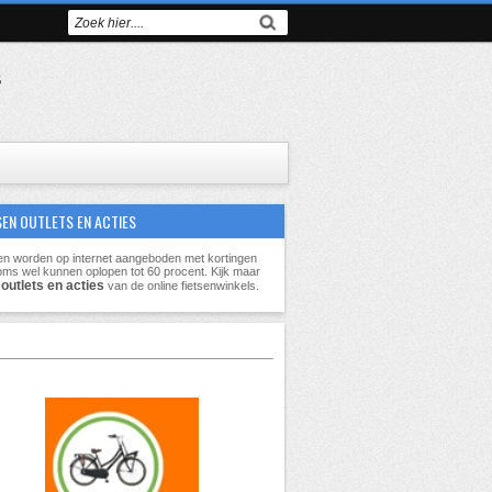
s
SEN OUTLETS EN ACTIES
en worden op internet aangeboden met kortingen
oms wel kunnen oplopen tot
60 procent
. Kijk maar
outlets en acties
e
van de online fietsenwinkels.