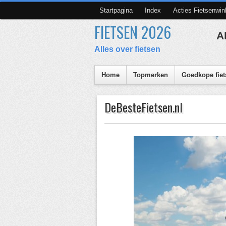
Startpagina
Index
Acties Fietsenwin
FIETSEN 2026
A
Alles over fietsen
Home
Topmerken
Goedkope fiet
DeBesteFietsen.nl