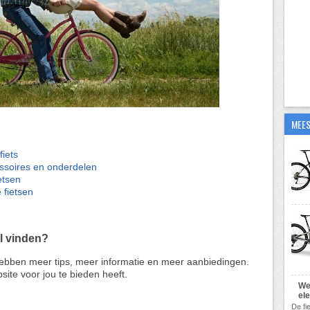
MEES
fiets
essoires en onderdelen
etsen
 fietsen
l vinden?
 hebben meer tips, meer informatie en meer aanbiedingen.
site voor jou te bieden heeft.
We
el
De fi