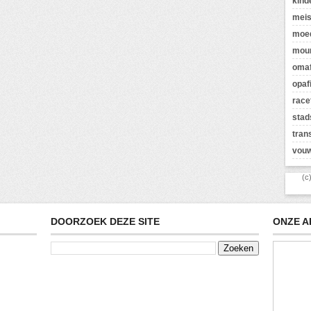
kind
meis
moed
moun
omaf
opaf
race
stad
tran
vouw
(c
DOORZOEK DEZE SITE
ONZE A