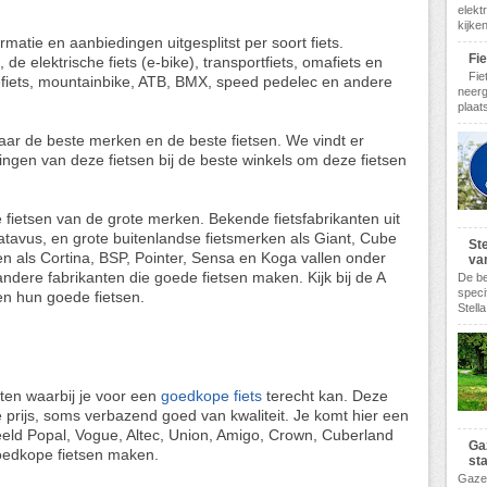
elekt
kijke
formatie en aanbiedingen uitgesplitst per soort fiets.
Fi
, de elektrische fiets (e-bike), transportfiets, omafiets en
Fie
cefiets, mountainbike, ATB, BMX, speed pedelec en andere
neerg
plaats
e naar de beste merken en de beste fietsen. We vindt er
ngen van deze fietsen bij de beste winkels om deze fietsen
 fietsen van de grote merken. Bekende fietsfabrikanten uit
atavus, en grote buitenlandse fietsmerken als Giant, Cube
Ste
n als Cortina, BSP, Pointer, Sensa en Koga vallen onder
va
dere fabrikanten die goede fietsen maken. Kijk bij de A
De be
speci
en hun goede fietsen.
Stella
nten waarbij je voor een
goedkope fiets
terecht kan. Deze
e prijs, soms verbazend goed van kwaliteit. Je komt hier een
eeld Popal, Vogue, Altec, Union, Amigo, Crown, Cuberland
Ga
goedkope fietsen maken.
st
Gazel