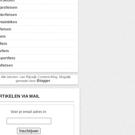
erfietsen
jesfietsen
erfietsen
tainbikes
ietsen
iets
fiets
sfiets
sportfiets
fietsen
) Alle teksten: van Rijswijk Content=King. Mogelijk
Blogger
gemaakt door
.
RTIKELEN VIA MAIL
Voer je email adres in: