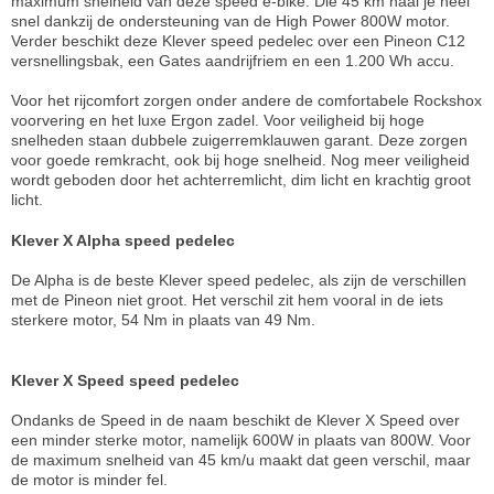
maximum snelheid van deze speed e-bike. Die 45 km haal je heel
snel dankzij de ondersteuning van de High Power 800W motor.
Verder beschikt deze Klever speed pedelec over een Pineon C12
versnellingsbak, een Gates aandrijfriem en een 1.200 Wh accu.
Voor het rijcomfort zorgen onder andere de comfortabele Rockshox
voorvering en het luxe Ergon zadel. Voor veiligheid bij hoge
snelheden staan dubbele zuigerremklauwen garant. Deze zorgen
voor goede remkracht, ook bij hoge snelheid. Nog meer veiligheid
wordt geboden door het achterremlicht, dim licht en krachtig groot
licht.
Klever X Alpha speed pedelec
De Alpha is de beste Klever speed pedelec, als zijn de verschillen
met de Pineon niet groot. Het verschil zit hem vooral in de iets
sterkere motor, 54 Nm in plaats van 49 Nm.
Klever X Speed speed pedelec
Ondanks de Speed in de naam beschikt de Klever X Speed over
een minder sterke motor, namelijk 600W in plaats van 800W. Voor
de maximum snelheid van 45 km/u maakt dat geen verschil, maar
de motor is minder fel.