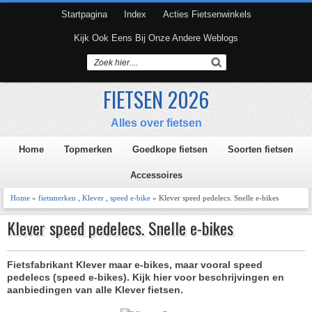
Startpagina
Index
Acties Fietsenwinkels
Kijk Ook Eens Bij Onze Andere Weblogs
FIETSEN 2026
Alles over fietsen
Home
Topmerken
Goedkope fietsen
Soorten fietsen
Accessoires
Home
»
fietsmerken
,
Klever
,
speed e-bike
» Klever speed pedelecs. Snelle e-bikes
Klever speed pedelecs. Snelle e-bikes
Fietsfabrikant Klever maar e-bikes, maar vooral speed
pedelecs (speed e-bikes). Kijk hier voor beschrijvingen en
aanbiedingen van alle Klever fietsen.