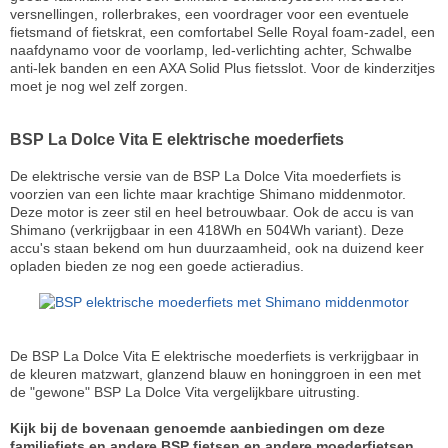
versnellingen, rollerbrakes, een voordrager voor een eventuele
fietsmand of fietskrat, een comfortabel Selle Royal foam-zadel, een
naafdynamo voor de voorlamp, led-verlichting achter, Schwalbe
anti-lek banden en een AXA Solid Plus fietsslot. Voor de kinderzitjes
moet je nog wel zelf zorgen.
BSP La Dolce Vita E elektrische moederfiets
De elektrische versie van de BSP La Dolce Vita moederfiets is
voorzien van een lichte maar krachtige Shimano middenmotor.
Deze motor is zeer stil en heel betrouwbaar. Ook de accu is van
Shimano (verkrijgbaar in een 418Wh en 504Wh variant). Deze
accu's staan bekend om hun duurzaamheid, ook na duizend keer
opladen bieden ze nog een goede actieradius.
De BSP La Dolce Vita E elektrische moederfiets is verkrijgbaar in
de kleuren matzwart, glanzend blauw en honinggroen in een met
de "gewone" BSP La Dolce Vita vergelijkbare uitrusting.
Kijk bij de bovenaan genoemde aanbiedingen om deze
familiefiets en andere BSP fietsen en andere moederfietsen