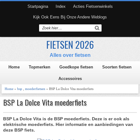
Startpagina
Index
Acties Fietsenwinkels
Kijk Ook Eens Bij Onze Andere Weblogs
FIETSEN 2026
Alles over fietsen
Home
Topmerken
Goedkope fietsen
Soorten fietsen
Accessoires
Home
»
bsp
,
moederfietsen
» BSP La Dolce Vita moederfiets
BSP La Dolce Vita moederfiets
BSP La Dolce Vita is de BSP moederfiets. Deze is er ook als
elektrische moederfiets. Hier informatie en aanbiedingen van
deze BSP fiets.