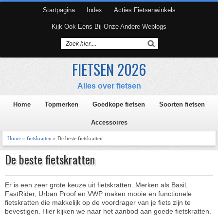
Startpagina
Index
Acties Fietsenwinkels
Kijk Ook Eens Bij Onze Andere Weblogs
FIETSEN 2026
Alles over fietsen
Home
Topmerken
Goedkope fietsen
Soorten fietsen
Accessoires
Home
»
fietskratten
» De beste fietskratten
De beste fietskratten
Er is een zeer grote keuze uit fietskratten. Merken als Basil,
FastRider, Urban Proof en VWP maken mooie en functionele
fietskratten die makkelijk op de voordrager van je fiets zijn te
bevestigen. Hier kijken we naar het aanbod aan goede fietskratten.