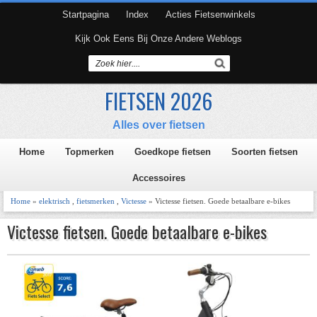
Startpagina
Index
Acties Fietsenwinkels
Kijk Ook Eens Bij Onze Andere Weblogs
FIETSEN 2026
Alles over fietsen
Home
Topmerken
Goedkope fietsen
Soorten fietsen
Accessoires
Home
»
elektrisch
,
fietsmerken
,
Victesse
» Victesse fietsen. Goede betaalbare e-bikes
Victesse fietsen. Goede betaalbare e-bikes