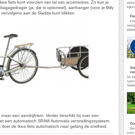
Ikea fiets kunt voorzien van tal van accessoires. Zo kun je
elekt
 bagagedrager (ja, die is optioneel), aanhanger (voor je Billy
kijke
 vervolgens aan de Sladda kunt klikken.
Fi
Fie
neerg
plaats
Ste
va
De be
speci
Stella
 maar een aandrijfriem. Verder beschikt hij over een
met een automatisch SRAM Automatix versnellingssysteem.
Goe
at doet de Ikea fiets automatisch naar gelang de snelheid.
Ben
zoon 