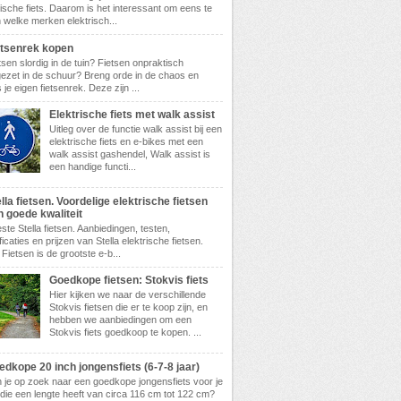
rische fiets. Daarom is het interessant om eens te
n welke merken elektrisch...
etsenrek kopen
tsen slordig in de tuin? Fietsen onpraktisch
ezet in de schuur? Breng orde in de chaos en
 je eigen fietsenrek. Deze zijn ...
Elektrische fiets met walk assist
Uitleg over de functie walk assist bij een
elektrische fiets en e-bikes met een
walk assist gashendel, Walk assist is
een handige functi...
lla fietsen. Voordelige elektrische fietsen
n goede kwaliteit
ste Stella fietsen. Aanbiedingen, testen,
ficaties en prijzen van Stella elektrische fietsen.
 Fietsen is de grootste e-b...
Goedkope fietsen: Stokvis fiets
Hier kijken we naar de verschillende
Stokvis fietsen die er te koop zijn, en
hebben we aanbiedingen om een
Stokvis fiets goedkoop te kopen. ...
dkope 20 inch jongensfiets (6-7-8 jaar)
 je op zoek naar een goedkope jongensfiets voor je
die een lengte heeft van circa 116 cm tot 122 cm?