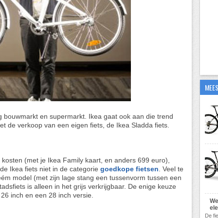
MEES
g bouwmarkt en supermarkt. Ikea gaat ook aan die trend
 de verkoop van een eigen fiets, de Ikea Sladda fiets.
 kosten (met je Ikea Family kaart, en anders 699 euro),
de Ikea fiets niet in de categorie
goedkope fietsen
. Veel te
r éém model (met zijn lage stang een tussenvorm tussen een
dsfiets is alleen in het grijs verkrijgbaar. De enige keuze
n 26 inch en een 28 inch versie.
We
el
De fi