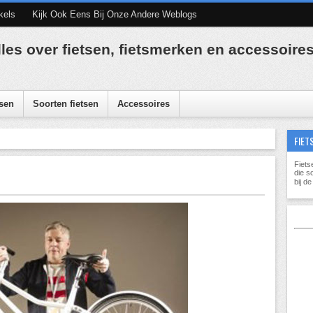
kels
Kijk Ook Eens Bij Onze Andere Weblogs
lles over fietsen, fietsmerken en accessoire
sen
Soorten fietsen
Accessoires
FIET
Fiets
die s
bij d