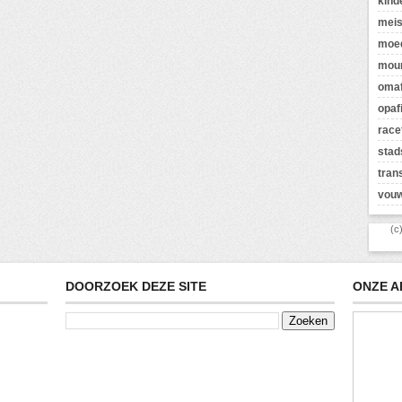
kind
meis
moed
moun
omaf
opaf
race
stad
tran
vouw
(c
DOORZOEK DEZE SITE
ONZE A