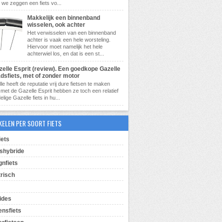
 we zeggen een fiets vo...
Makkelijk een binnenband
wisselen, ook achter
Het verwisselen van een binnenband
achter is vaak een hele worsteling.
Hiervoor moet namelijk het hele
achterwiel los, en dat is een st...
zelle Esprit (review). Een goedkope Gazelle
adsfiets, met of zonder motor
le heeft de reputatie vrij dure fietsen te maken
met de Gazelle Esprit hebben ze toch een relatief
lige Gazelle fiets in hu...
KELEN PER SOORT FIETS
iets
shybride
gnfiets
trisch
ides
ensfiets