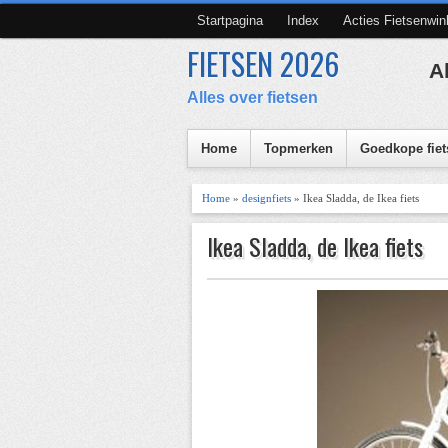
Startpagina
Index
Acties Fietsenwin
FIETSEN 2026
A
Alles over fietsen
Home
Topmerken
Goedkope fiet
Home
»
designfiets
» Ikea Sladda, de Ikea fiets
Ikea Sladda, de Ikea fiets