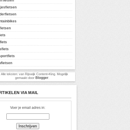
erfietsen
jesfietsen
erfietsen
tainbikes
ietsen
iets
fiets
sfiets
sportfiets
fietsen
) Alle teksten: van Rijswijk Content=King. Mogelijk
Blogger
gemaakt door
.
RTIKELEN VIA MAIL
Voer je email adres in: