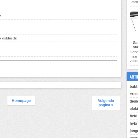
Laten
n.
 elektrisch)
Ga
st
Gazel
maar 
voorde
ARTI
bakf
cros
Homepage
Volgende
desi
pagina »
elek
fixie
hybr
jong