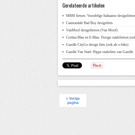
Gerelateerde artikelen
MBM fietsen. Voordelige Italiaanse designfietse
Cannondale Bad Boy designfiets
VanMoof designfietsen (Van Moof)
Cortina Blau en E-Blau. Design stadsfietsen (ook
Gazelle CityGo design fiets (ook als e-bike)
Gazelle Van Stael: Hippe stadsfiets van Gazelle
« Vorige
pagina