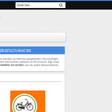
s
SEN OUTLETS EN ACTIES
en worden op internet aangeboden met kortingen
oms wel kunnen oplopen tot
60 procent
. Kijk maar
outlets en acties
e
van de online fietsenwinkels.