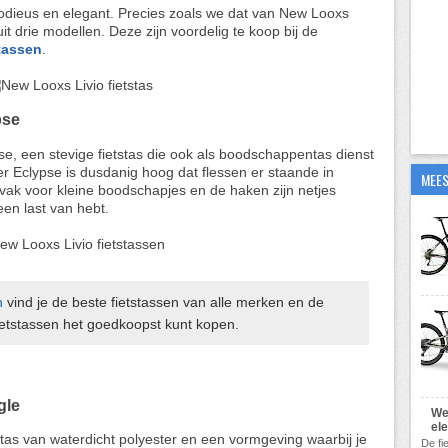
modieus en elegant. Precies zoals we dat van New Looxs
t drie modellen. Deze zijn voordelig te koop bij de
tassen
.
pse
e, een stevige fietstas die ook als boodschappentas dienst
 Eclypse is dusdanig hoog dat flessen er staande in
MEES
vak voor kleine boodschapjes en de haken zijn netjes
een last van hebt.
n
vind je de beste fietstassen van alle merken en de
fietstassen het goedkoopst kunt kopen.
gle
We
el
ttas van waterdicht polyester en een vormgeving waarbij je
De fi