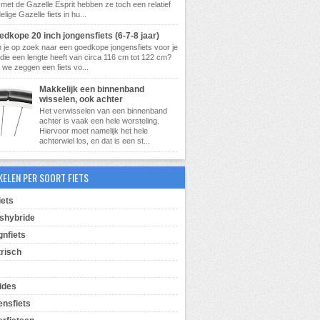
met de Gazelle Esprit hebben ze toch een relatief
lige Gazelle fiets in hu...
dkope 20 inch jongensfiets (6-7-8 jaar)
 je op zoek naar een goedkope jongensfiets voor je
die een lengte heeft van circa 116 cm tot 122 cm?
 we zeggen een fiets vo...
Makkelijk een binnenband
wisselen, ook achter
Het verwisselen van een binnenband
achter is vaak een hele worsteling.
Hiervoor moet namelijk het hele
achterwiel los, en dat is een st...
KELEN PER SOORT FIETS
iets
shybride
gnfiets
trisch
ides
ensfiets