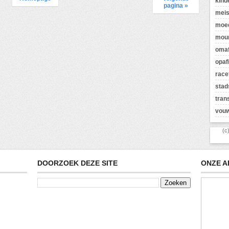
kind
pagina »
meis
moed
moun
omaf
opaf
race
stad
tran
vouw
(c
DOORZOEK DEZE SITE
ONZE A