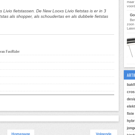
maar 
voorde
ivio fietstassen. De New Looxs Livio fietstas is er in 3
Goe
tstas als shopper, als schoudertas en als dubbele fietstas
Ben
zoon 
Laten
 van FastRider
ARTI
bakf
cros
desi
elek
fixie
hybr
jong
Homepage
Volgende