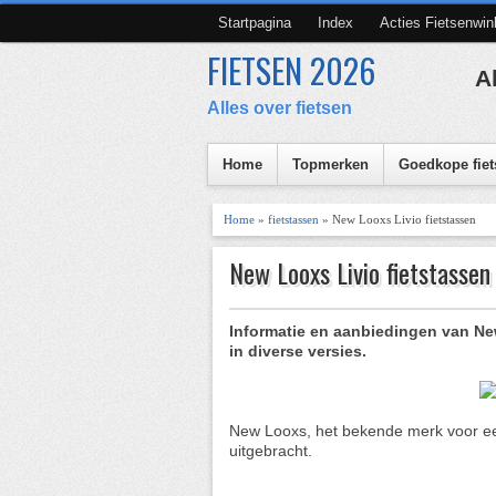
Startpagina
Index
Acties Fietsenwin
FIETSEN 2026
A
Alles over fietsen
Home
Topmerken
Goedkope fiet
Home
»
fietstassen
» New Looxs Livio fietstassen
New Looxs Livio fietstassen
Informatie en aanbiedingen van New
in diverse versies.
New Looxs, het bekende merk voor een 
uitgebracht.