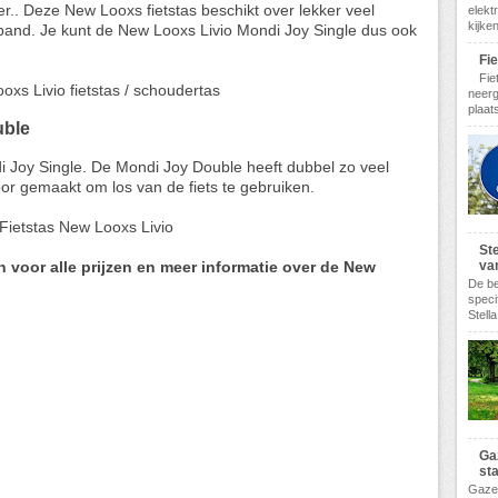
r.. Deze New Looxs fietstas beschikt over lekker veel
elekt
kijke
nd. Je kunt de New Looxs Livio Mondi Joy Single dus ook
Fi
Fie
neerg
plaats
uble
i Joy Single. De Mondi Joy Double heeft dubbel zo veel
voor gemaakt om los van de fiets te gebruiken.
Ste
 voor alle prijzen en meer informatie over de New
va
De be
speci
Stella
Ga
st
Gazel