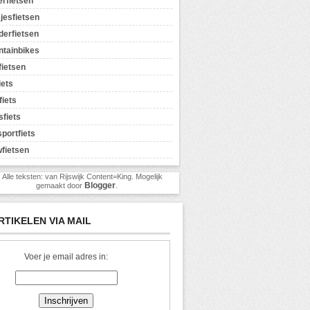
erfietsen
jesfietsen
erfietsen
tainbikes
ietsen
iets
fiets
sfiets
sportfiets
fietsen
) Alle teksten: van Rijswijk Content=King. Mogelijk
Blogger
gemaakt door
.
RTIKELEN VIA MAIL
Voer je email adres in: