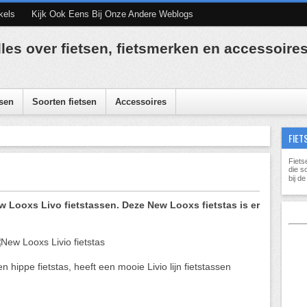
kels
Kijk Ook Eens Bij Onze Andere Weblogs
lles over fietsen, fietsmerken en accessoire
sen
Soorten fietsen
Accessoires
FIET
Fiets
die s
bij d
 Looxs Livo fietstassen. Deze New Looxs fietstas is er
hippe fietstas, heeft een mooie Livio lijn fietstassen