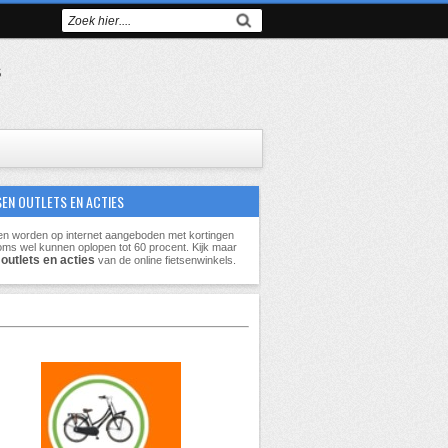
s
SEN OUTLETS EN ACTIES
en worden op internet aangeboden met kortingen
oms wel kunnen oplopen tot
60 procent
. Kijk maar
outlets en acties
e
van de online fietsenwinkels.