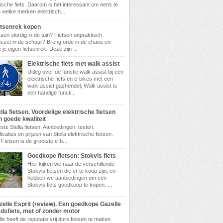
rische fiets. Daarom is het interessant om eens te
n welke merken elektrisch...
etsenrek kopen
tsen slordig in de tuin? Fietsen onpraktisch
ezet in de schuur? Breng orde in de chaos en
 je eigen fietsenrek. Deze zijn ...
Elektrische fiets met walk assist
Uitleg over de functie walk assist bij een
elektrische fiets en e-bikes met een
walk assist gashendel, Walk assist is
een handige functi...
lla fietsen. Voordelige elektrische fietsen
n goede kwaliteit
ste Stella fietsen. Aanbiedingen, testen,
ficaties en prijzen van Stella elektrische fietsen.
 Fietsen is de grootste e-b...
Goedkope fietsen: Stokvis fiets
Hier kijken we naar de verschillende
Stokvis fietsen die er te koop zijn, en
hebben we aanbiedingen om een
Stokvis fiets goedkoop te kopen. ...
zelle Esprit (review). Een goedkope Gazelle
adsfiets, met of zonder motor
le heeft de reputatie vrij dure fietsen te maken