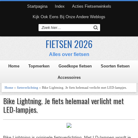
Startpagina
Index
Acties Fietsenwinkels
Kijk Ook Eens Bij Onze Andere Weblogs
FIETSEN 2026
Alles over fietsen
Home
Topmerken
Goedkope fietsen
Soorten fietsen
Accessoires
Home
»
fietsverlichting
» Bike Lightning. Je fiets helemaal verlicht met LED-lampjes.
Bike Lightning. Je fiets helemaal verlicht met
LED-lampjes.
Bike Lightning is originele fietsverlichting. Met LD-lampen wordt je