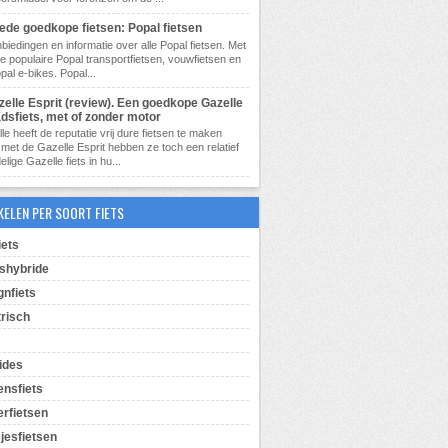
ede goedkope fietsen: Popal fietsen
biedingen en informatie over alle Popal fietsen. Met
de populaire Popal transportfietsen, vouwfietsen en
pal e-bikes. Popal...
zelle Esprit (review). Een goedkope Gazelle
adsfiets, met of zonder motor
le heeft de reputatie vrij dure fietsen te maken
met de Gazelle Esprit hebben ze toch een relatief
lige Gazelle fiets in hu...
KELEN PER SOORT FIETS
iets
shybride
gnfiets
trisch
ides
ensfiets
erfietsen
jesfietsen