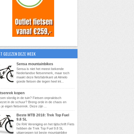
T GELEZEN DEZE WEEK
Sensa mountainbikes
Sensa is niet het meest bekende
Nederlandse fietsenmerk, maar toch
maakt deze fietsfabrikant uit Almelo
goede fietsen die tegen heel int...
etsenrek kopen
tsen slordig in de tuin? Fietsen onpraktisch
ezet in de schuur? Breng orde in de chaos en
 je eigen fietsenrek. Deze zijn ...
Beste MTB 2018: Trek Top Fuel
9.8 SL
De RAI Vereniging en het tijdschrift Fiets
hebben de Trek Top Fuel 9.8 SL
uitgeroepen tot beste mountainbike