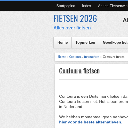
Startpagina
Index
Acties Fietsenwin
FIETSEN 2026
A
Alles over fietsen
Home
Topmerken
Goedkope fiet
Home
»
Contoura
,
fietsmerken
» Contoura fietsen
Contoura fietsen
Contoura is een Duits merk fietsen da
Contoura fietsen niet. Het is een pre
in Nederland.
We hebben momenteel geen aanbevole
hier voor de beste alternatieven.