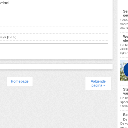
derland
Se
gew
Sensa
voora
ook s
We
eisjes (BFK)
el
De fi
elekt
kijke
Homepage
Volgende
pagina »
Ste
va
De be
speci
Stella
Be
De 
De vo
vervo