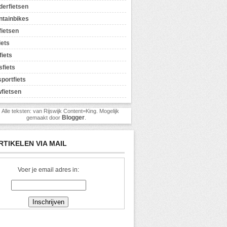
erfietsen
tainbikes
ietsen
iets
fiets
sfiets
sportfiets
fietsen
) Alle teksten: van Rijswijk Content=King. Mogelijk
Blogger
gemaakt door
.
RTIKELEN VIA MAIL
Voer je email adres in: