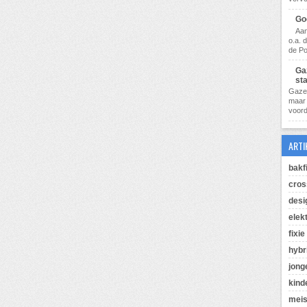
Go
Aan
o.a. 
de Po
Ga
st
Gazel
maar 
voorde
ARTI
bakf
cros
desi
elek
fixie
hybr
jong
kind
meis