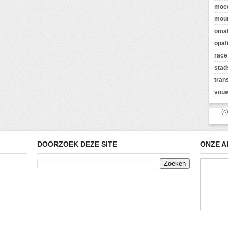
moed
moun
omaf
opaf
race
stad
tran
vouw
(c
DOORZOEK DEZE SITE
ONZE A