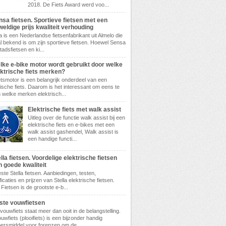
2018. De Fiets Award werd voo...
nsa fietsen. Sportieve fietsen met een
eldige prijs kwaliteit verhouding
 is een Nederlandse fietsenfabrikant uit Almelo die
l bekend is om zijn sportieve fietsen. Hoewel Sensa
tadsfietsen en ki...
lke e-bike motor wordt gebruikt door welke
ektrische fiets merken?
etsmotor is een belangrijk onderdeel van een
rische fiets. Daarom is het interessant om eens te
n welke merken elektrisch...
Elektrische fiets met walk assist
Uitleg over de functie walk assist bij een
elektrische fiets en e-bikes met een
walk assist gashendel, Walk assist is
een handige functi...
lla fietsen. Voordelige elektrische fietsen
n goede kwaliteit
ste Stella fietsen. Aanbiedingen, testen,
ficaties en prijzen van Stella elektrische fietsen.
 Fietsen is de grootste e-b...
ste vouwfietsen
vouwfiets staat meer dan ooit in de belangstelling.
uwfiets (plooifiets) is een bijzonder handig
ersmiddel voor forenzen om de ...