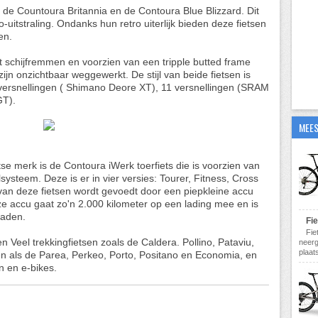
 de Countoura Britannia en de Contoura Blue Blizzard. Dit
ro-uitstraling. Ondanks hun retro uiterlijk bieden deze fietsen
en.
 schijfremmen en voorzien van een tripple butted frame
jn onzichtbaar weggewerkt. De stijl van beide fietsen is
0 versnellingen ( Shimano Deore XT), 11 versnellingen (SRAM
GT).
MEES
tse merk is de Contoura iWerk toerfiets die is voorzien van
ysteem. Deze is er in vier versies: Tourer, Fitness, Cross
an deze fietsen wordt gevoedt door een piepkleine accu
e accu gaat zo'n 2.000 kilometer op een lading mee en is
laden.
Fi
Fie
n Veel trekkingfietsen zoals de Caldera. Pollino, Pataviu,
neerg
plaats
n als de Parea, Perkeo, Porto, Positano en Economia, en
n en e-bikes.