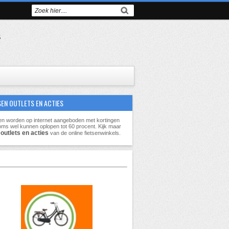
s
SEN OUTLETS EN ACTIES
en worden op internet aangeboden met kortingen
oms wel kunnen oplopen tot
60 procent
. Kijk maar
outlets en acties
e
van de online fietsenwinkels.