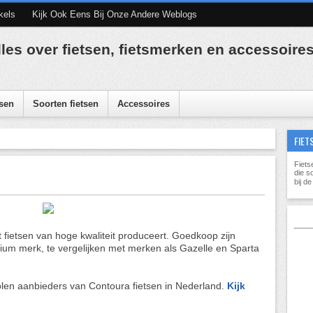
kels
Kijk Ook Eens Bij Onze Andere Weblogs
lles over fietsen, fietsmerken en accessoire
sen
Soorten fietsen
Accessoires
FIET
Fiets
die s
bij d
t fietsen van hoge kwaliteit produceert. Goedkoop zijn
mium merk, te vergelijken met merken als Gazelle en Sparta
n aanbieders van Contoura fietsen in Nederland.
Kijk