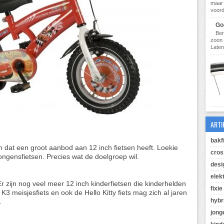
maar 
voorde
Goe
Ben
zoon 
Laten
ARTI
bakf
n dat een groot aanbod aan 12 inch fietsen heeft. Loekie
cros
ongensfietsen. Precies wat de doelgroep wil.
desi
elek
r zijn nog veel meer 12 inch kinderfietsen die kinderhelden
fixie
K3 meisjesfiets en ook de Hello Kitty fiets mag zich al jaren
hybr
.
jong