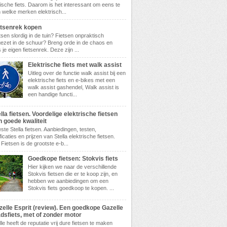
rische fiets. Daarom is het interessant om eens te
n welke merken elektrisch...
etsenrek kopen
tsen slordig in de tuin? Fietsen onpraktisch
ezet in de schuur? Breng orde in de chaos en
 je eigen fietsenrek. Deze zijn ...
Elektrische fiets met walk assist
Uitleg over de functie walk assist bij een
elektrische fiets en e-bikes met een
walk assist gashendel, Walk assist is
een handige functi...
lla fietsen. Voordelige elektrische fietsen
n goede kwaliteit
ste Stella fietsen. Aanbiedingen, testen,
ficaties en prijzen van Stella elektrische fietsen.
 Fietsen is de grootste e-b...
Goedkope fietsen: Stokvis fiets
Hier kijken we naar de verschillende
Stokvis fietsen die er te koop zijn, en
hebben we aanbiedingen om een
Stokvis fiets goedkoop te kopen. ...
zelle Esprit (review). Een goedkope Gazelle
adsfiets, met of zonder motor
le heeft de reputatie vrij dure fietsen te maken