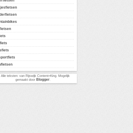
erfietsen
jesfietsen
erfietsen
tainbikes
ietsen
iets
fiets
sfiets
sportfiets
fietsen
) Alle teksten: van Rijswijk Content=King. Mogelijk
Blogger
gemaakt door
.