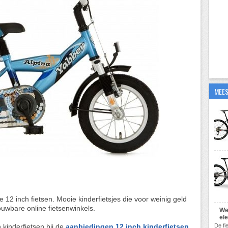
MEES
e 12 inch fietsen. Mooie kinderfietsjes die voor weinig geld
wbare online fietsenwinkels.
We
el
h kinderfietsen bij de
aanbiedingen 12 inch kinderfietsen
.
De fi