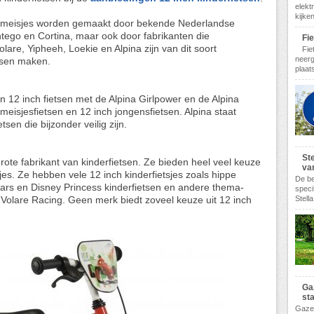
elekt
kijke
en meisjes worden gemaakt door bekende Nederlandse
tego en Cortina, maar ook door fabrikanten die
Fi
Volare, Yipheeh, Loekie en Alpina zijn van dit soort
Fie
neerg
etsen maken.
plaats
n 12 inch fietsen met de Alpina Girlpower en de Alpina
h meisjesfietsen en 12 inch jongensfietsen. Alpina staat
tsen die bijzonder veilig zijn.
Ste
rote fabrikant van kinderfietsen. Ze bieden heel veel keuze
va
jes. Ze hebben vele 12 inch kinderfietsjes zoals hippe
De be
Cars en Disney Princess kinderfietsen en andere thema-
speci
Stella
e Volare Racing. Geen merk biedt zoveel keuze uit 12 inch
Ga
st
Gazel