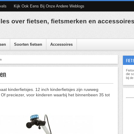
kels
Kijk Ook Eens Bij Onze Andere Weblogs
lles over fietsen, fietsmerken en accessoire
sen
Soorten fietsen
Accessoires
FIET
en
sen
Fiets
die s
bij d
maat kinderfietsjes. 12 inch kinderfietsjes zijn ruwweg
 Of preciezer, voor kinderen waarbij het binnenbeen 35 tot