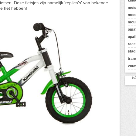
kind
etsen. Deze fietsjes zijn namelijk 'replica's' van bekende
meis
je het hebben!
moed
moun
omaf
opaf
race
stad
tran
vouw
(c