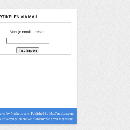
RTIKELEN VIA MAIL
Voer je email adres in:
ated by Maskolis.com. Published by MasTemplate.com
n privacyregelement
van Content=King van toepassing.