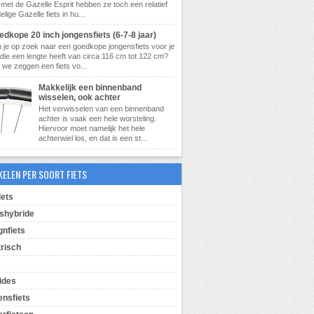
met de Gazelle Esprit hebben ze toch een relatief
lige Gazelle fiets in hu...
dkope 20 inch jongensfiets (6-7-8 jaar)
 je op zoek naar een goedkope jongensfiets voor je
die een lengte heeft van circa 116 cm tot 122 cm?
 we zeggen een fiets vo...
Makkelijk een binnenband
wisselen, ook achter
Het verwisselen van een binnenband
achter is vaak een hele worsteling.
Hiervoor moet namelijk het hele
achterwiel los, en dat is een st...
KELEN PER SOORT FIETS
iets
shybride
gnfiets
trisch
ides
ensfiets