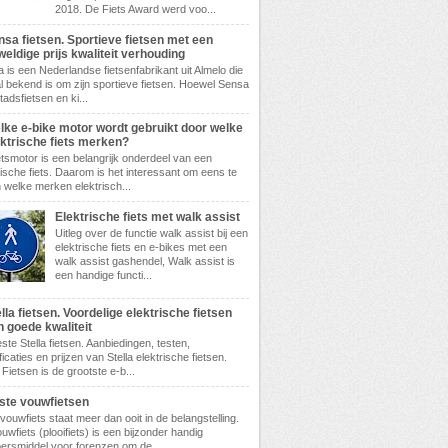
2018. De Fiets Award werd voo...
nsa fietsen. Sportieve fietsen met een
eldige prijs kwaliteit verhouding
 is een Nederlandse fietsenfabrikant uit Almelo die
l bekend is om zijn sportieve fietsen. Hoewel Sensa
tadsfietsen en ki...
lke e-bike motor wordt gebruikt door welke
ektrische fiets merken?
etsmotor is een belangrijk onderdeel van een
rische fiets. Daarom is het interessant om eens te
n welke merken elektrisch...
Elektrische fiets met walk assist
Uitleg over de functie walk assist bij een
elektrische fiets en e-bikes met een
walk assist gashendel, Walk assist is
een handige functi...
lla fietsen. Voordelige elektrische fietsen
n goede kwaliteit
ste Stella fietsen. Aanbiedingen, testen,
ficaties en prijzen van Stella elektrische fietsen.
 Fietsen is de grootste e-b...
ste vouwfietsen
vouwfiets staat meer dan ooit in de belangstelling.
uwfiets (plooifiets) is een bijzonder handig
ersmiddel voor forenzen om de ...