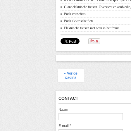
Riese & Muller fietsen. E-bikes en speed pedelec
Giant elektrische fietsen. Overzicht en aanbiedi
Puch vouwfiets
Puch elektrische fiets
Elektrische fietsen met accu in het frame
« Vorige
pagina
CONTACT
Naam
E-mail
*