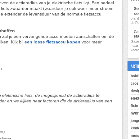
ven de actieradius van je elektrische fiets ligt. Een nadeel
e fiets zwaarder maakt (waardoor je ook weer meer stroom
Go
ge extender de levensduur van de normale fietsaccu
Aan
o.a. 
de Po
chaffen
Ga
an zal je een vervangende accu moeten aanschaffen om de
st
iken. Kijk bij
een losse fietsaccu kopen
voor meer
Gazel
maar 
voorde
ARTI
u
bakf
cros
desi
elektrische fiets, de mogelijkheid de actieradius te
elek
er en we kijken naar factoren die de actieradius van een
fixie
hybr
jong
kind
kes)
meis