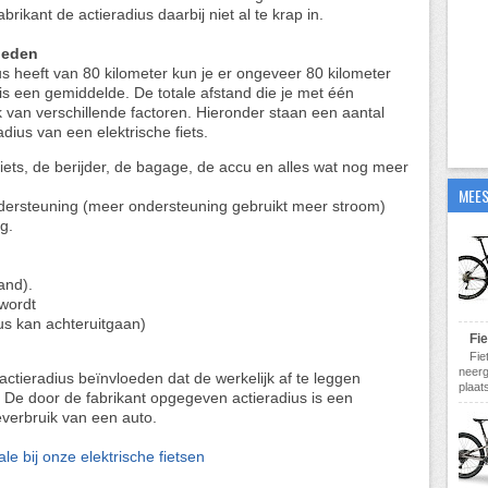
rikant de actieradius daarbij niet al te krap in.
oeden
ius heeft van 80 kilometer kun je er ongeveer 80 kilometer
t is een gemiddelde. De totale afstand die je met één
k van verschillende factoren. Hieronder staan een aantal
adius van een elektrische fiets.
fiets, de berijder, de bagage, de accu en alles wat nog meer
MEES
dersteuning (meer ondersteuning gebruikt meer stroom)
g.
and).
wordt
us kan achteruitgaan)
Fi
Fie
neerg
 actieradius beïnvloeden dat de werkelijk af te leggen
plaats
n. De door de fabrikant opgegeven actieradius is een
neverbruik van een auto.