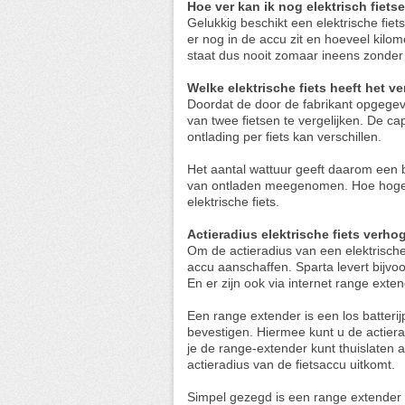
Hoe ver kan ik nog elektrisch fiets
Gelukkig beschikt een elektrische fie
er nog in de accu zit en hoeveel kilo
staat dus nooit zomaar ineens zonder
Welke elektrische fiets heeft het ve
Doordat de door de fabrikant opgegeven
van twee fietsen te vergelijken. De ca
ontlading per fiets kan verschillen.
Het aantal wattuur geeft daarom een be
van ontladen meegenomen. Hoe hoger h
elektrische fiets.
Actieradius elektrische fiets verho
Om de actieradius van een elektrische
accu aanschaffen. Sparta levert bijvo
En er zijn ook via internet range exte
Een range extender is een los batteri
bevestigen. Hiermee kunt u de actiera
je de range-extender kunt thuislaten a
actieradius van de fietsaccu uitkomt.
Simpel gezegd is een range extender du