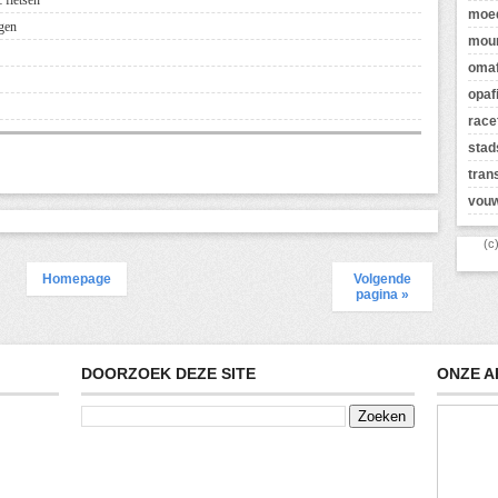
 fietsen
moed
ngen
moun
omaf
opaf
race
stad
tran
vouw
(c
Homepage
Volgende
pagina »
DOORZOEK DEZE SITE
ONZE A