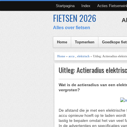
Startpagina
Index
Acties Fietsenwin
FIETSEN 2026
A
Alles over fietsen
Home
Topmerken
Goedkope fiet
Home
»
accu
,
elektrisch
» Uitleg: Actieradius elektris
Uitleg: Actieradius elektrisc
Wat is de actieradius van een elekt
vergroten?
De afstand die je met een elektrische
accu opnieuw hoeft op te laden wordt 
lastig te bepalen omdat het van veel fa
In de advertenties en specificaties va