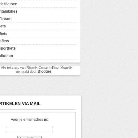
erfietsen
tainbikes
ietsen
iets
fiets
sfiets
sportfiets
fietsen
) Alle teksten: van Rijswijk Content=King. Mogelijk
Blogger
gemaakt door
.
RTIKELEN VIA MAIL
Voer je email adres in: