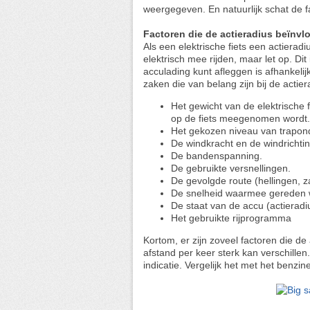
weergegeven. En natuurlijk schat de fab
Factoren die de actieradius beïnvl
Als een elektrische fiets een actierad
elektrisch mee rijden, maar let op. Di
acculading kunt afleggen is afhankelij
zaken die van belang zijn bij de actier
Het gewicht van de elektrische 
op de fiets meegenomen wordt.
Het gekozen niveau van trapon
De windkracht en de windrichtin
De bandenspanning.
De gebruikte versnellingen.
De gevolgde route (hellingen, z
De snelheid waarmee gereden 
De staat van de accu (actieradi
Het gebruikte rijprogramma
Kortom, er zijn zoveel factoren die de
afstand per keer sterk kan verschille
indicatie. Vergelijk het met het benzi