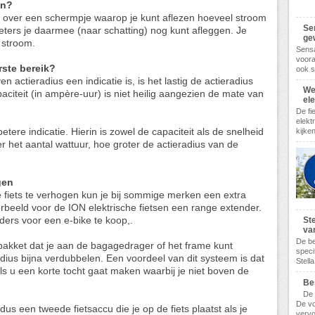
en?
ts over een schermpje waarop je kunt aflezen hoeveel stroom
Se
meters je daarmee (naar schatting) nog kunt afleggen. Je
gew
 stroom.
Sensa
voora
rste bereik?
ook s
 actieradius een indicatie is, is het lastig de actieradius
We
paciteit (in ampère-uur) is niet heilig aangezien de mate van
el
De fi
elekt
tere indicatie. Hierin is zowel de capaciteit als de snelheid
kijke
et aantal wattuur, hoe groter de actieradius van de
gen
 fiets te verhogen kun je bij sommige merken een extra
orbeeld voor de ION elektrische fietsen een range extender.
nders voor een e-bike te koop,.
Ste
va
De be
jpakket dat je aan de bagagedrager of het frame kunt
speci
dius bijna verdubbelen. Een voordeel van dit systeem is dat
Stella
ls u een korte tocht gaat maken waarbij je niet boven de
Be
De 
De vo
s een tweede fietsaccu die je op de fiets plaatst als je
vervo