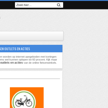
s
SEN OUTLETS EN ACTIES
en worden op internet aangeboden met kortingen
oms wel kunnen oplopen tot
60 procent
. Kijk maar
outlets en acties
e
van de online fietsenwinkels.