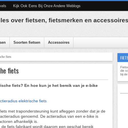
kels
Kijk Ook Eens Bij Onze Andere Weblogs
lles over fietsen, fietsmerken en accessoire
sen
Soorten fietsen
Accessoires
FIET
che fiets
he fiets
Fiets
die s
bij d
rische fiets? En hoe kun je het bereik van je e-bike
 fiets met trapondersteuning kunt afleggen zonder dat je de
actieradius genoemd. De actieradius van een e-bike is
ctoren afhankelijk is.
n de fiets fabrikant wordt daarom een geschat bereik