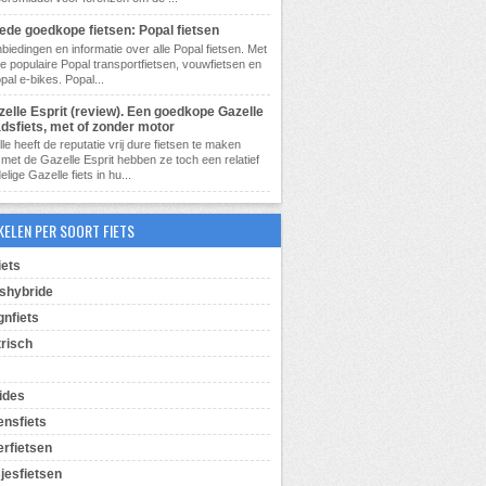
ede goedkope fietsen: Popal fietsen
biedingen en informatie over alle Popal fietsen. Met
de populaire Popal transportfietsen, vouwfietsen en
pal e-bikes. Popal...
zelle Esprit (review). Een goedkope Gazelle
adsfiets, met of zonder motor
le heeft de reputatie vrij dure fietsen te maken
met de Gazelle Esprit hebben ze toch een relatief
lige Gazelle fiets in hu...
KELEN PER SOORT FIETS
iets
shybride
gnfiets
trisch
ides
ensfiets
erfietsen
jesfietsen