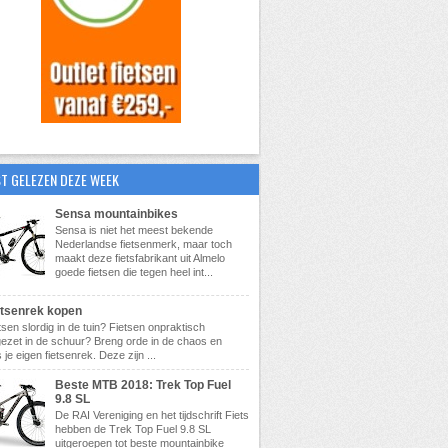
T GELEZEN DEZE WEEK
Sensa mountainbikes
Sensa is niet het meest bekende
Nederlandse fietsenmerk, maar toch
maakt deze fietsfabrikant uit Almelo
goede fietsen die tegen heel int...
etsenrek kopen
tsen slordig in de tuin? Fietsen onpraktisch
ezet in de schuur? Breng orde in de chaos en
 je eigen fietsenrek. Deze zijn ...
Beste MTB 2018: Trek Top Fuel
9.8 SL
De RAI Vereniging en het tijdschrift Fiets
hebben de Trek Top Fuel 9.8 SL
uitgeroepen tot beste mountainbike