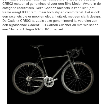
CRB02 meteen al genomineerd voor een Bike Motion Award in de
categorie racefietsen. Deze Cadenz racefiets is zeer licht (het
frame weegt 800 gram) maar toch stijf en comfortabel. Het is ook
een racefiets die er mooi en elegant uitziet, met een slank design.
De Cadenz CRB02 is, zoals deze genomineerd is, voorzien van
een bijpassende Cadenz Full Carbon Clincher 38 mm wielset en
een Shimano Ultegra 6870 DI2 groepset.