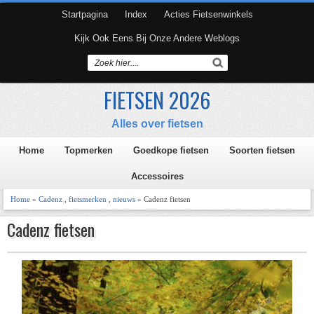
Startpagina
Index
Acties Fietsenwinkels
Kijk Ook Eens Bij Onze Andere Weblogs
FIETSEN 2026
Alles over fietsen
Home
Topmerken
Goedkope fietsen
Soorten fietsen
Accessoires
Home
»
Cadenz
,
fietsmerken
,
nieuws
» Cadenz fietsen
Cadenz fietsen