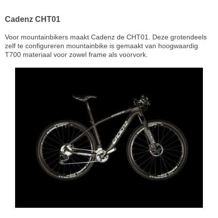
Cadenz CHT01
Voor mountainbikers maakt Cadenz de CHT01. Deze grotendeels
zelf te configureren mountainbike is gemaakt van hoogwaardig
T700 materiaal voor zowel frame als voorvork.